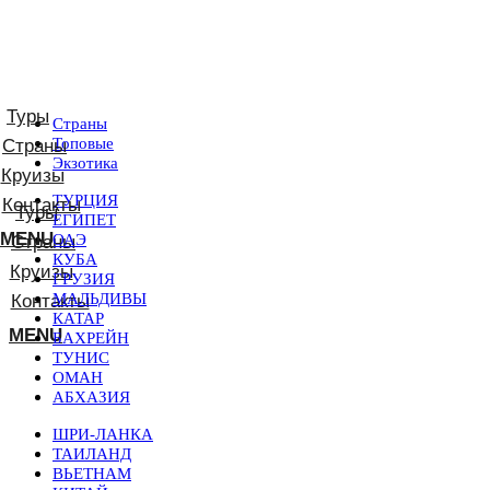
Страны
Топовые
Экзотика
ТУРЦИЯ
ЕГИПЕТ
MENU
ОАЭ
КУБА
ГРУЗИЯ
МАЛЬДИВЫ
КАТАР
MENU
БАХРЕЙН
ТУНИС
ОМАН
АБХАЗИЯ
ШРИ-ЛАНКА
ТАИЛАНД
ВЬЕТНАМ