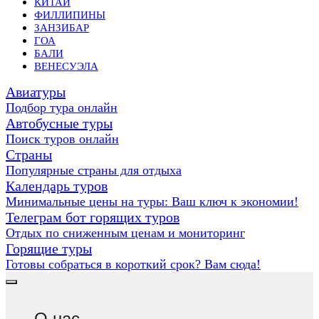
КИТАЙ
ФИЛЛИПИНЫ
ЗАНЗИБАР
ГОА
БАЛИ
ВЕНЕСУЭЛА
Авиатуры
Подбор тура онлайн
Автобусные туры
Поиск туров онлайн
Страны
Популярные страны для отдыха
Календарь туров
Минимальные цены на туры: Ваш ключ к экономии!
Телеграм бот горящих туров
Отдых по сниженным ценам и мониторинг
Горящие туры
Готовы собраться в короткий срок? Вам сюда!
О нас