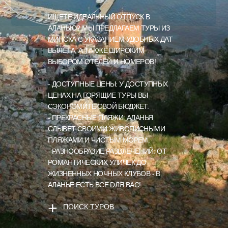
ИЩЕТЕ ИДЕАЛЬНЫЙ ОТПУСК В
АЛАНЬЮ? МЫ ПРЕДЛАГАЕМ ТУРЫ ИЗ
МИНСКА С УКАЗАНИЕМ УДОБНЫХ ДАТ
ВЫЛЕТА, А ТАКЖЕ ШИРОКИМ
ВЫБОРОМ ОТЕЛЕЙ И НОМЕРОВ!
- ДОСТУПНЫЕ ЦЕНЫ: У ДОСТУПНЫХ
ЦЕНАХ НА ГОРЯЩИЕ ТУРЫ ВЫ
СЭКОНОМИТЕ СВОЙ БЮДЖЕТ.
- ПРЕКРАСНЫЕ ПЛЯЖИ: АЛАНЬЯ
СЛЫВЕТ СВОИМИ ЖИВОПИСНЫМИ
ПЛЯЖАМИ И ЧИСТЫМ МОРЕМ.
- РАЗНООБРАЗИЕ РАЗВЛЕЧЕНИЙ: ОТ
РОМАНТИЧЕСКИХ УЛИЧЕК ДО
ЖИЗНЕННЫХ НОЧНЫХ КЛУБОВ - В
АЛАНЬЕ ЕСТЬ ВСЕ DЛЯ ВАС!
+
ПОИСК ТУРОВ