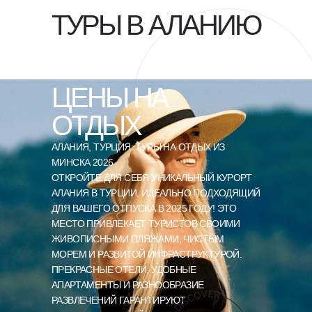
ТУРЫ В АЛАНИЮ
ЦЕНЫ НА
ОТДЫХ
АЛАНИЯ, ТУРЦИЯ: ТУРЫ НА ОТДЫХ ИЗ
МИНСКА 2026
ОТКРОЙТЕ ДЛЯ СЕБЯ УНИКАЛЬНЫЙ КУРОРТ
АЛАНИЯ В ТУРЦИИ, ИДЕАЛЬНО ПОДХОДЯЩИЙ
ДЛЯ ВАШЕГО ОТПУСКА В 2025 ГОДУ! ЭТО
МЕСТО ПРИВЛЕКАЕТ ТУРИСТОВ СВОИМИ
ЖИВОПИСНЫМИ ПЛЯЖАМИ, ЧИСТЫМ
МОРЕМ И РАЗВИТОЙ ИНФРАСТРУКТУРОЙ.
ПРЕКРАСНЫЕ ОТЕЛИ, УДОБНЫЕ
АПАРТАМЕНТЫ И РАЗНООБРАЗИЕ
РАЗВЛЕЧЕНИЙ ГАРАНТИРУЮТ