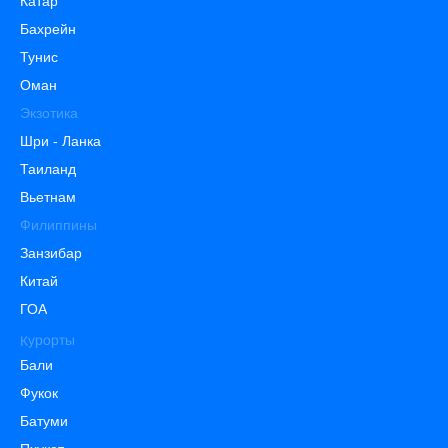
Катар
Бахрейн
Тунис
Оман
Экзотика
Шри - Ланка
Таиланд
Вьетнам
Филиппины
Занзибар
Китай
ГОА
Курорты
Бали
Фукок
Батуми