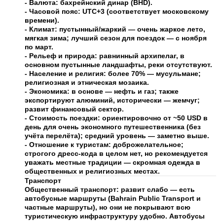
- Валюта: бахрейнский динар (BHD).
- Часовой пояс: UTC+3 (соответствует московскому
времени).
- Климат: пустынный/жаркий — очень жаркое лето,
мягкая зима; лучший сезон для поездок — с ноября
по март.
- Рельеф и природа: равнинный архипелаг, в
основном пустынные ландшафты, реки отсутствуют.
- Население и религия: более 70% — мусульмане;
религиозная и этническая мозаика.
- Экономика: в основе — нефть и газ; также
экспортируют алюминий, исторически — жемчуг;
развит финансовый сектор.
- Стоимость поездки: ориентировочно от ~50 USD в
день для очень экономного путешественника (без
учёта перелёта); средний уровень — заметно выше.
- Отношение к туристам: доброжелательное;
строгого дресс‑кода в целом нет, но рекомендуется
уважать местные традиции — скромная одежда в
общественных и религиозных местах.
Транспорт
Общественный транспорт: развит слабо — есть
автобусные маршруты (Bahrain Public Transport и
частные маршруты), но они не покрывают всю
туристическую инфраструктуру удобно. Автобусы