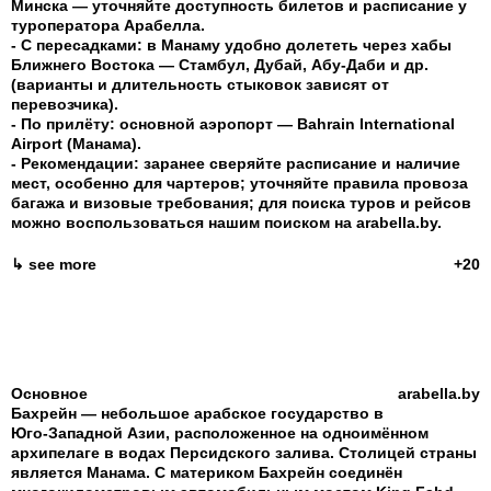
Минска — уточняйте доступность билетов и расписание у
туроператора Арабелла.
- С пересадками: в Манаму удобно долететь через хабы
Ближнего Востока — Стамбул, Дубай, Абу‑Даби и др.
(варианты и длительность стыковок зависят от
перевозчика).
- По прилёту: основной аэропорт — Bahrain International
Airport (Манама).
- Рекомендации: заранее сверяйте расписание и наличие
мест, особенно для чартеров; уточняйте правила провоза
багажа и визовые требования; для поиска туров и рейсов
можно воспользоваться нашим поиском на arabella.by.
↳ see more
+20
Основное
arabella.by
Бахрейн — небольшое арабское государство в
Юго‑Западной Азии, расположенное на одноимённом
архипелаге в водах Персидского залива. Столицей страны
является Манама. С материком Бахрейн соединён