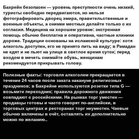
Бахрейн безопасен — уровень преступности очень низкий,
туристы свободно передвигаются, но нельзя
фотографировать дворец эмира, правительственные и
военные объекты, а снимки местных делайте только с их
согласия. Медицина на хорошем уровне: экстренная
помощь обычно бесплатна и оперативна, частные клиники
дороже. Традиции основаны на исламской культуре: хотя
алкоголь доступен, его не принято пить на виду; в Рамадан
не едят и не пьют на улице в светлое время суток; перед
входом в мечеть снимайте обувь, женщинам
рекомендуется прикрывать голову.
Полезные факты: торговля алкоголем прекращается в
течение 24 часов после заката накануне религиозных
праздников; в Бахрейне используются розетки типа G —
возьмите переходник; правила дорожного движения
совпадают с российскими. На рынках торг уместен —
продавцы готовы и часто говорят по‑английски, в
торговых центрах и ресторанах торг неуместен. Чаевые
обычно включены в счёт, оставлять их дополнительно
можно по желанию..