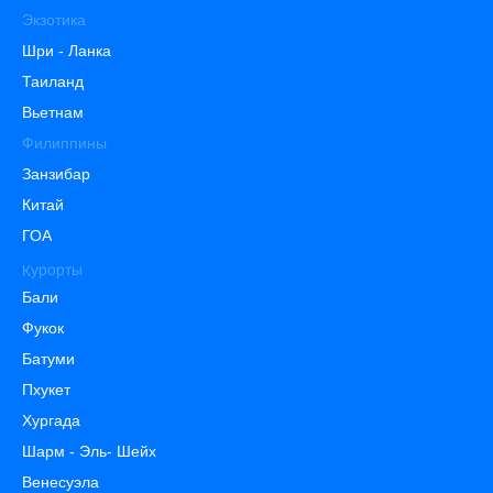
Экзотика
Шри - Ланка
Таиланд
Вьетнам
Филиппины
Занзибар
Китай
ГОА
Курорты
Бали
Фукок
Батуми
Пхукет
Хургада
Шарм - Эль- Шейх
Венесуэла