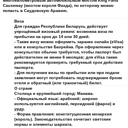
многокилометровым автомобильным мостом King Fahd
Causeway (мостом короля Фахда), по которому можно
попасть в Саудовскую Аравию.
Виза
Для граждан Республики Беларусь действует
упрощённый визовый режим: возможна виза по
прибытии на срок до 14 или 30 дней.
- Также визу можно оформить заранее онлайн (eVisa)
или в консульстве Бахрейна. При оформлении через
консульство обычно требуется, чтобы паспорт был
действителен не менее 6 месяцев; для eVisa также
рекомендуется проверять требуемый срок действия
паспорта.
- Для получения визы по прибытии или при подаче
заявления могут потребовать подтверждение брони
отеля и обратный (или транзитный) билет.
O cтране
Столица и крупнейший город: Манама.
- Официальный язык: арабский; широко
используются английский, персидский (фарси) и
урду.
- Форма правления: конституционная монархия
(король). Законодательство сочетает светские
нормы и элементы шариата.