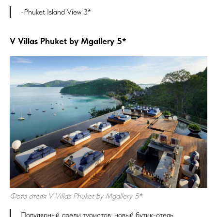
-Phuket Island View 3*
V Villas Phuket by Mgallery 5*
Фото отеля V Villas Phuket by Mgallery 5*
Популярный среди туристов, новый бутик-отель,