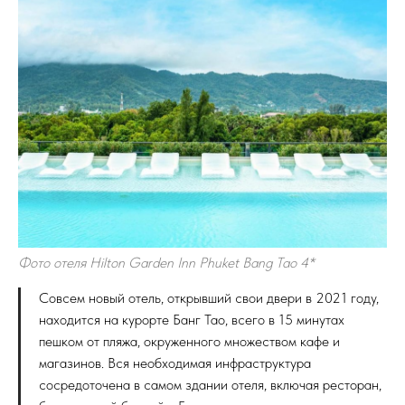
arabella.by
Фото отеля Hilton Garden Inn Phuket Bang Tao 4*
ПОИСК АВИА
Совсем новый отель, открывший свои двери в 2021 году,
ТУРОВ
ОНЛАЙН
находится на курорте Банг Тао, всего в 15 минутах
пешком от пляжа, окруженного множеством кафе и
ВСЕ ЦЕНЫ АКТУАЛЬНЫЕ НА
магазинов. Вся необходимая инфраструктура
ЧАРТЕРНОЙ ПЕРЕВОЗКЕ. НАЙДИ СВОЕ
МЕСТО ПОД СОЛНЦЕМ!
сосредоточена в самом здании отеля, включая ресторан,