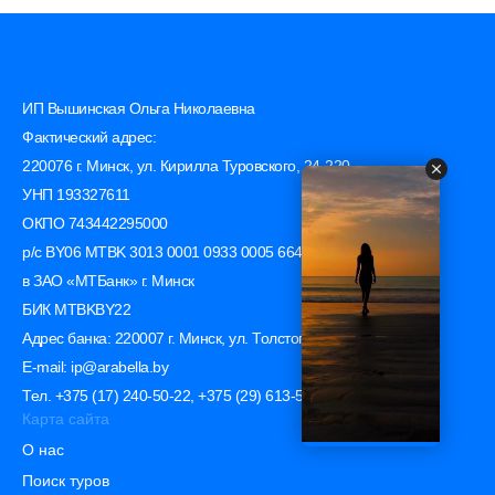
ИП Вышинская Ольга Николаевна
Фактический адрес:
220076 г. Минск, ул. Кирилла Туровского, 24-220
УНП 193327611
ОКПО 743442295000
р/с BY06 MTBK 3013 0001 0933 0005 6646
в ЗАО «МТБанк» г. Минск
БИК MTBKBY22
Адрес банка: 220007 г. Минск, ул. Толстого, 10
E-mail: ip@arabella.by
Тел. +375 (17) 240-50-22, +375 (29) 613-50-23
Карта сайта
О нас
Поиск туров