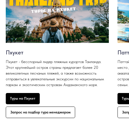
Пхукет
Пат
Пхукет - бесспорный лидер пляжных курортов Таиланда.
Паттай
Этот крупнейший остров страны предлагает более 20
место 
великолепных песчаных пляжей, а также возможность
аквапа
отправиться в увлекательные экскурсии по национальным
остров
паркам и экзотическим островам Андаманского моря.
семьи.
Туры на Пхукет
Тур
Запрос на подбор тура менеджером
Зап