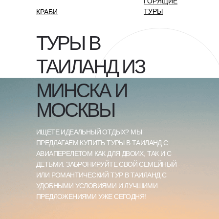
ГОРЯЩИЕ
ТУРЫ
КРАБИ
ТУРЫ В
ТАИЛАНД ИЗ
МИНСКА И
МОСКВЫ
ИЩЕТЕ ИДЕАЛЬНЫЙ ОТДЫХ? МЫ
ПРЕДЛАГАЕМ КУПИТЬ ТУРЫ В ТАИЛАНД С
АВИАПЕРЕЛЕТОМ КАК ДЛЯ ДВОИХ, ТАК И С
ДЕТЬМИ. ЗАБРОНИРУЙТЕ СВОЙ СЕМЕЙНЫЙ
ИЛИ РОМАНТИЧЕСКИЙ ТУР В ТАИЛАНД С
УДОБНЫМИ УСЛОВИЯМИ И ЛУЧШИМИ
ПРЕДЛОЖЕНИЯМИ УЖЕ СЕГОДНЯ!