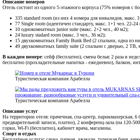
Описание номеров
Отель состоит из одного 5-этажного корпуса (75% номеров с б
335 standard room (из них 4 номера для инвалидов, макс. 3
77 Single room (идентичен стандарту, макс. 1+1 чел. 22-24 
10 однокомнатных junior suite (макс. 2+2 чел., 40 м2);
24 luxury stadard room (макс. 3 чел., 36 м2);
15 двухкомнатных Family Bunk Bed (2 спальни, одна из них
49 двухкомнатных family suite (2 спальни с дверью, 2 ТВ, м
В каждом номере
: сейф (бесплатно), смена белья: 2 раза в н
бесплатно (прохладительные напитки - ежедневно), балкон, инте
Туристическая компания Арабелла
Туристическая компания Арабелла
Описание услуг
На территории отеля: прачечная, спа-центр, парикмахерская, 6 
предварительной записи, платно), 2 конференц-зала (на 120-50
горки, Wi-Fi (бесплатно), кабинет врача, магазины.
Спорт и отдых
Бесплатные услуги: сауна, парная, джакузи, турецкая баня, аэ