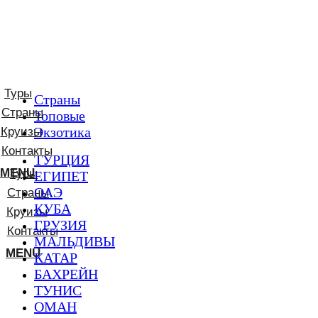
Туры
Страны
Страны
Топовые
Экзотика
Круизы
Контакты
ТУРЦИЯ
MENU
Туры
ЕГИПЕТ
ОАЭ
Страны
КУБА
Круизы
ГРУЗИЯ
Контакты
МАЛЬДИВЫ
MENU
КАТАР
БАХРЕЙН
ТУНИС
ОМАН