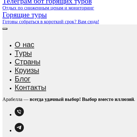
Телеграм бот горящих туров
Отдых по сниженным ценам и мониторинг
Горящие туры
Готовы собраться в короткий срок? Вам сюда!
О нас
Туры
Страны
Круизы
Блог
Контакты
Арабелла —
всегда удачный выбор!
Выбор вместо иллюзий
.