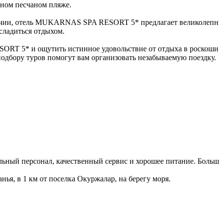
тном песчаном пляже.
олучии, отель MUKARNAS SPA RESORT 5* предлагает великолепн
сладиться отдыхом.
RT 5* и ощутить истинное удовольствие от отдыха в роскоши.
подбору туров помогут вам организовать незабываемую поездку.
ьный персонал, качественный сервис и хорошее питание. Больш
анья, в 1 км от поселка Окуржалар, на берегу моря.