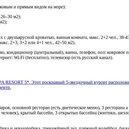
оковым и прямым видом на море):
 26–30 м2);
м2);
 с двухъярусной кроватью, ванная комната, макс. 2+2 чел., 38-43
акс. 2+3, 3+2 или 4+1 чел., 42–50 м2).
еделю, кондиционер (центральный), ванна, телефон, пол: ковровое
рнет: Wi-Fi (бесплатно), телевизор (есть русский канал).
баров, основной ресторан (есть диетическое меню), 3 ресторана a
0 человек), крытый бассейн, 3 открытых бассейна (зонтики, шез
робика и аквааэробика, тренажёрный зал, пляжный волейбол, баск