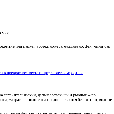
 м2);
 покрытие или паркет, уборка номера: ежедневно, фен, мини-бар
 la carte (итальянский, дальневосточный и рыбный – по
лонги, матрасы и полотенца предоставляются бесплатно), водные
етбол, мини-футбол, сквош, дартс, настольный теннис, мини-