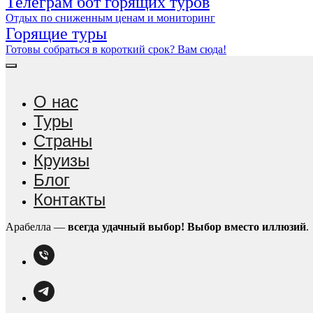
Телеграм бот горящих туров
Отдых по сниженным ценам и мониторинг
Горящие туры
Готовы собраться в короткий срок? Вам сюда!
О нас
Туры
Страны
Круизы
Блог
Контакты
Арабелла —
всегда удачный выбор!
Выбор вместо иллюзий
.