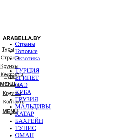
Страны
Туры
Топовые
Страны
Экзотика
Круизы
ТУРЦИЯ
Контакты
Туры
ЕГИПЕТ
MENU
ОАЭ
Страны
КУБА
Круизы
ГРУЗИЯ
Контакты
МАЛЬДИВЫ
MENU
КАТАР
БАХРЕЙН
ТУНИС
ОМАН