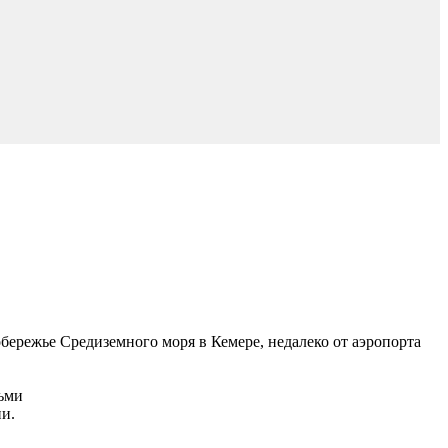
обережье Средиземного моря в Кемере, недалеко от аэропорта
тьми
ии.