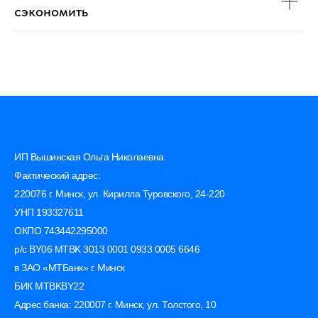
сэкономить
ИП Вышинская Ольга Николаевна
Фактический адрес:
220076 г. Минск, ул. Кирилла Туровского, 24-220
УНП 193327611
ОКПО 743442295000
р/с BY06 MTBK 3013 0001 0933 0005 6646
в ЗАО «МТБанк» г. Минск
БИК MTBKBY22
Адрес банка: 220007 г. Минск, ул. Толстого, 10