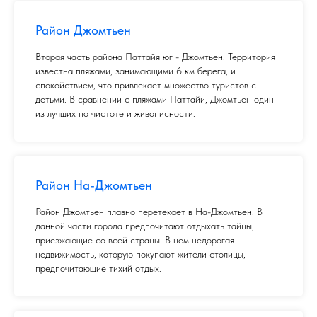
Район Джомтьен
Вторая часть района Паттайя юг - Джомтьен. Территория
известна пляжами, занимающими 6 км берега, и
спокойствием, что привлекает множество туристов с
детьми. В сравнении с пляжами Паттайи, Джомтьен один
из лучших по чистоте и живописности.
Район На-Джомтьен
Район Джомтьен плавно перетекает в На-Джомтьен. В
данной части города предпочитают отдыхать тайцы,
приезжающие со всей страны. В нем недорогая
недвижимость, которую покупают жители столицы,
предпочитающие тихий отдых.