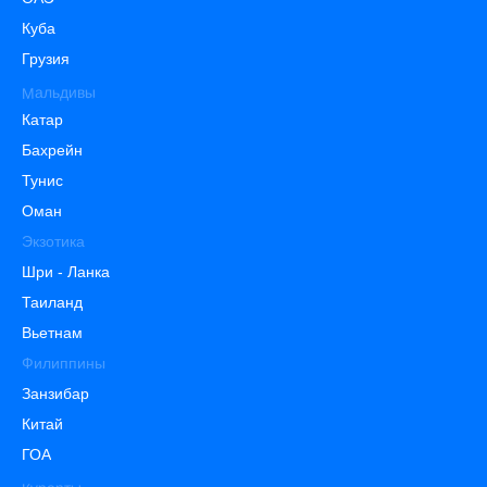
Куба
Грузия
Мальдивы
Катар
Бахрейн
Тунис
Оман
Экзотика
Шри - Ланка
Таиланд
Вьетнам
Филиппины
Занзибар
Китай
ГОА