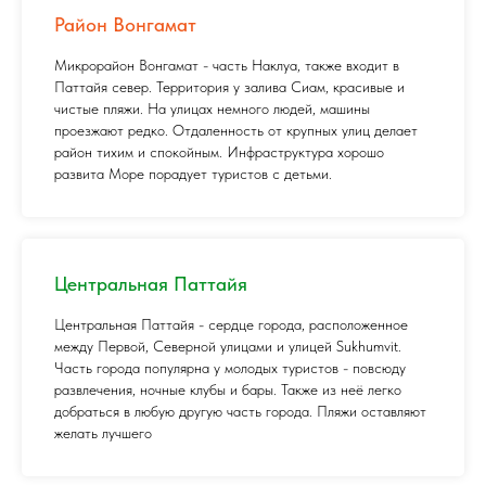
Район Вонгамат
Микрорайон Вонгамат - часть Наклуа, также входит в
Паттайя север. Территория у залива Сиам, красивые и
чистые пляжи. На улицах немного людей, машины
проезжают редко. Отдаленность от крупных улиц делает
район тихим и спокойным. Инфраструктура хорошо
развита Море порадует туристов с детьми.
Центральная Паттайя
Центральная Паттайя - сердце города, расположенное
между Первой, Северной улицами и улицей Sukhumvit.
Часть города популярна у молодых туристов - повсюду
развлечения, ночные клубы и бары. Также из неё легко
добраться в любую другую часть города. Пляжи оставляют
желать лучшего