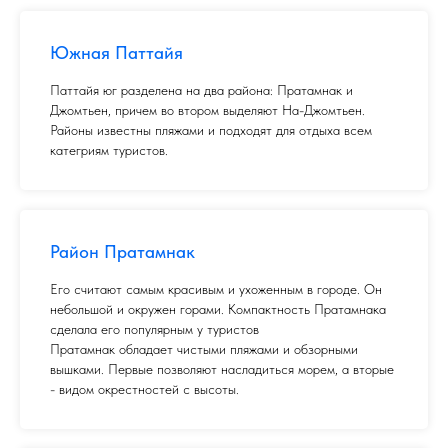
Южная Паттайя
Паттайя юг разделена на два района: Пратамнак и
Джомтьен, причем во втором выделяют На-Джомтьен.
Районы известны пляжами и подходят для отдыха всем
категриям туристов.
Район Пратамнак
Его считают самым красивым и ухоженным в городе. Он
небольшой и окружен горами. Компактность Пратамнака
сделала его популярным у туристов
Пратамнак обладает чистыми пляжами и обзорными
вышками. Первые позволяют насладиться морем, а вторые
- видом окрестностей с высоты.