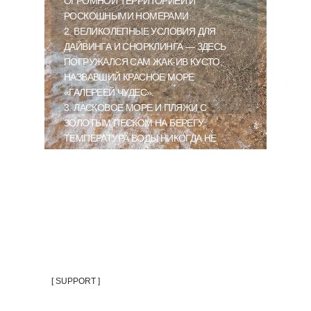
ОГРОМНОЙ ТЕРРИТОРИЕЙ И
РОСКОШНЫМИ НОМЕРАМИ.
2. ВЕЛИКОЛЕПНЫЕ УСЛОВИЯ ДЛЯ
ДАЙВИНГА И СНОРКЛИНГА — ЗДЕСЬ
ПОГРУЖАЛСЯ САМ ЖАК-ИВ КУСТО,
НАЗВАВШИЙ КРАСНОЕ МОРЕ
«ГАЛЕРЕЕЙ ЧУДЕС».
3. ЛАСКОВОЕ МОРЕ И ПЛЯЖИ С
ЗОЛОТЫМ ПЕСКОМ НА БЕРЕГУ.
ТЕМПЕРАТУРА ВОДЫ НИКОГДА НЕ
ОПУСКАЕТСЯ НИЖЕ +22 ГРАДУСОВ,
ДАЖЕ ЗИМОЙ.
4. УВЛЕКАТЕЛЬНЫЙ ШОПИНГ НА
ВОСТОЧНЫХ БАЗАРАХ.
[ SUPPORT ]