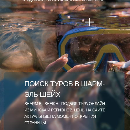
ПОИСК ТУРОВ В ШАРМ-
ЭЛЬ-ШЕЙХ
SHARM EL SHEIKH - ПОДБОР ТУРА ОНЛАЙН
ИЗ МИНСКА И РЕГИОНОВ. ЦЕНЫ НА САЙТЕ
АКТУАЛЬНЫЕ НА МОМЕНТ ОТКРЫТИЯ
СТРАНИЦЫ