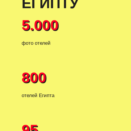
ЕГИПТУ
5.000
5.000
фото отелей
800
800
отелей Египта
95
95