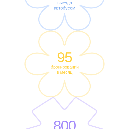
выезда
автобусом
95
бронирований
в месяц
800