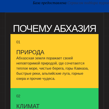
База предоставлена
Сервисом подбора туров
ПОЧЕМУ АБХАЗИЯ
01
ПРИРОДА
Абхазская земля поражает своей
неповторимой природой, где сочетаются
теплое море, чистые берега, горы Кавказа,
быстрые реки, альпийские луга, горные
озера и прочие чудеса.
02
КЛИМАТ