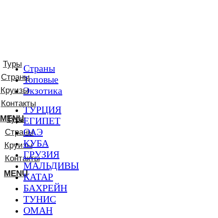
Туры
Страны
Страны
Топовые
Экзотика
Круизы
Контакты
ТУРЦИЯ
MENU
Туры
ЕГИПЕТ
ОАЭ
Страны
КУБА
Круизы
ГРУЗИЯ
Контакты
МАЛЬДИВЫ
MENU
КАТАР
БАХРЕЙН
ТУНИС
ОМАН