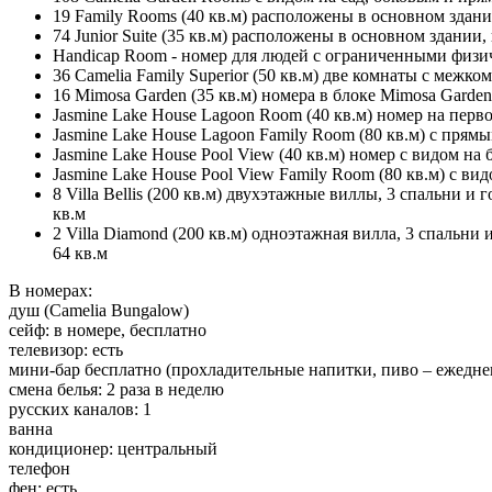
19 Family Rooms (40 кв.м) расположены в основном здани
74 Junior Suite (35 кв.м) расположены в основном здании
Handicap Room - номер для людей с ограниченными физи
36 Camelia Family Superior (50 кв.м) две комнаты с межко
16 Mimosa Garden (35 кв.м) номера в блоке Mimosa Garden
Jasmine Lake House Lagoon Room (40 кв.м) номер на перво
Jasmine Lake House Lagoon Family Room (80 кв.м) с прям
Jasmine Lake House Pool View (40 кв.м) номер с видом на б
Jasmine Lake House Pool View Family Room (80 кв.м) с ви
8 Villa Bellis (200 кв.м) двухэтажные виллы, 3 спальни 
кв.м
2 Villa Diamond (200 кв.м) одноэтажная вилла, 3 спальни
64 кв.м
В номерах:
душ (Camelia Bungalow)
сейф: в номере, бесплатно
телевизор: есть
мини-бар бесплатно (прохладительные напитки, пиво – ежедне
смена белья: 2 раза в неделю
русских каналов: 1
ванна
кондиционер: центральный
телефон
фен: есть