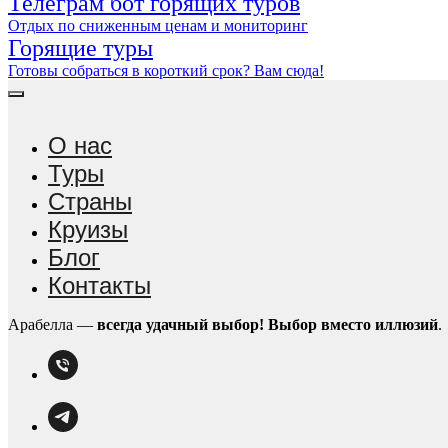
Телеграм бот горящих туров
Отдых по сниженным ценам и мониторинг
Горящие туры
Готовы собраться в короткий срок? Вам сюда!
О нас
Туры
Страны
Круизы
Блог
Контакты
Арабелла —
всегда удачный выбор!
Выбор вместо иллюзий
.