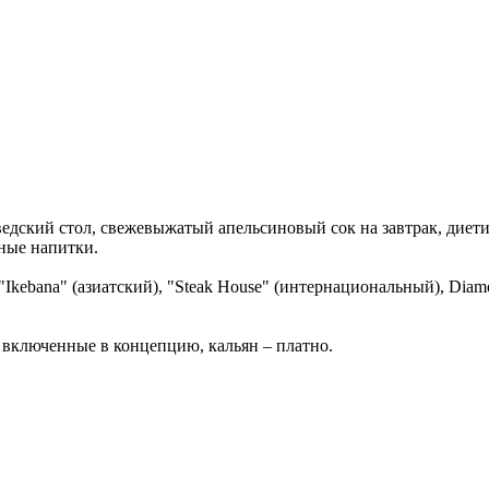
ведский стол, свежевыжатый апельсиновый сок на завтрак, диети
ные напитки.
), "Ikebana" (азиатский), "Steak House" (интернациональный), Di
 включенные в концепцию, кальян – платно.